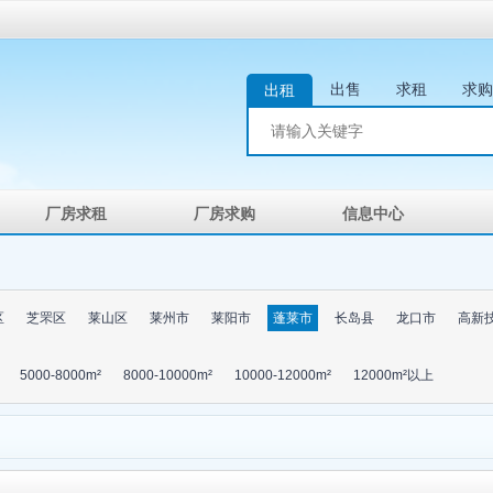
出售
求租
求购
出租
厂房求租
厂房求购
信息中心
区
芝罘区
莱山区
莱州市
莱阳市
蓬莱市
长岛县
龙口市
高新
5000-8000m²
8000-10000m²
10000-12000m²
12000m²以上