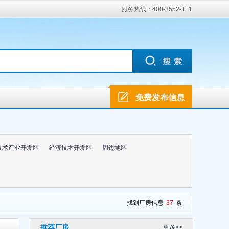
服务热线：400-8552-111
免费发布信息
技术产业开发区
经济技术开发区
周边地区
找到厂房信息
37
条
推荐厂房
更多>>