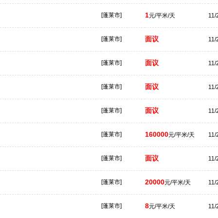
1
[蓬莱市]
元/平米/天
11/
面议
[蓬莱市]
11/
面议
[蓬莱市]
11/
面议
[蓬莱市]
11/
面议
[蓬莱市]
11/
160000
[蓬莱市]
元/平米/天
11/
面议
[蓬莱市]
11/
20000
[蓬莱市]
元/平米/天
11/
8
[蓬莱市]
元/平米/天
11/