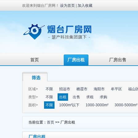
欢迎来到烟台厂房网！
设为首页
|
加入收藏
首页
厂房出租
厂房出售
筛选
区域>
不限
招远市
栖霞市
海阳市
牟平区
福山
类型>
不限
出租
出售
求租
求购
面积>
不限
1000m²以下
1000-3000m²
3000-5000m²
当前位置：
首页
>> 厂房出租
厂房出租