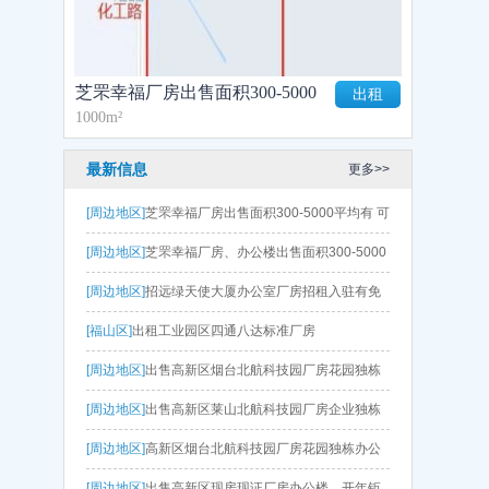
芝罘幸福厂房出售面积300-5000
出租
1000m²
平均有 可定制 可贷款钢结构厂
房、框架厂房
最新信息
更多>>
[周边地区]
芝罘幸福厂房出售面积300-5000平均有 可
定制 可贷款钢结构厂房、框架厂房
[周边地区]
芝罘幸福厂房、办公楼出售面积300-5000
平均有 可贷款钢结构厂房、框架厂房
[周边地区]
招远绿天使大厦办公室厂房招租入驻有免
租期和优惠政策
[福山区]
出租工业园区四通八达标准厂房
[周边地区]
出售高新区烟台北航科技园厂房花园独栋
办公楼海景办公现房现证
[周边地区]
出售高新区莱山北航科技园厂房企业独栋
办公楼海景办公楼300-3000平，开年钜惠
[周边地区]
高新区烟台北航科技园厂房花园独栋办公
楼出租出售价格优惠欢迎咨询！
[周边地区]
出售高新区现房现证厂房办公楼，开年钜