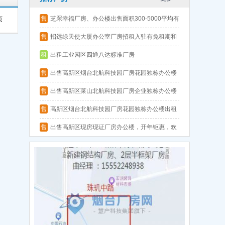
售
芝罘幸福厂房、办公楼出售面积300-5000平均有
页
可贷款钢结构厂房、框架厂房
售
招远绿天使大厦办公室厂房招租入驻有免租期和
优惠政策
租
出租工业园区四通八达标准厂房
售
出售高新区烟台北航科技园厂房花园独栋办公楼
海景办公现房现证
售
出售高新区莱山北航科技园厂房企业独栋办公楼
海景办公楼300-3000平，开年钜惠
售
高新区烟台北航科技园厂房花园独栋办公楼出租
出售价格优惠欢迎咨询！
售
出售高新区现房现证厂房办公楼，开年钜惠，欢
迎咨询！