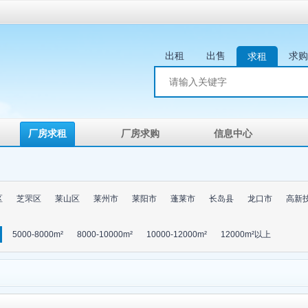
出租
出售
求购
求租
厂房求租
厂房求购
信息中心
区
芝罘区
莱山区
莱州市
莱阳市
蓬莱市
长岛县
龙口市
高新
5000-8000m²
8000-10000m²
10000-12000m²
12000m²以上