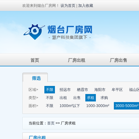
欢迎来到烟台厂房网！
设为首页
|
加入收藏
首页
厂房出租
厂房出售
筛选
区域>
不限
招远市
栖霞市
海阳市
牟平区
福山
类型>
不限
出租
出售
求租
求购
面积>
不限
1000m²以下
1000-3000m²
3000-5000m²
当前位置：
首页
>> 厂房求租
厂房出租