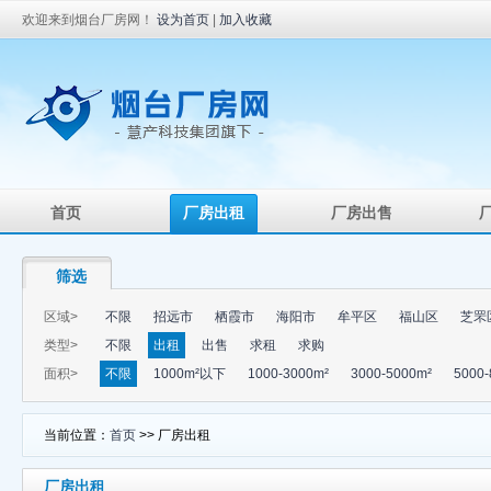
欢迎来到烟台厂房网！
设为首页
|
加入收藏
首页
厂房出租
厂房出售
筛选
区域>
不限
招远市
栖霞市
海阳市
牟平区
福山区
芝罘
类型>
不限
出租
出售
求租
求购
面积>
不限
1000m²以下
1000-3000m²
3000-5000m²
5000-
当前位置：
首页
>> 厂房出租
厂房出租